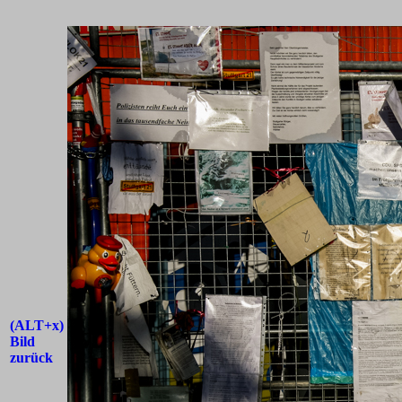
(ALT+x)
Bild
zurück