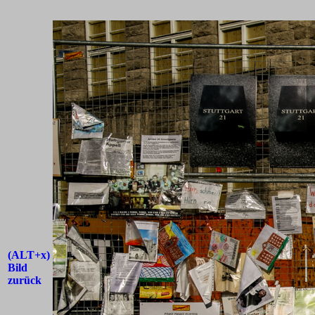
(ALT+x)
Bild
zurück