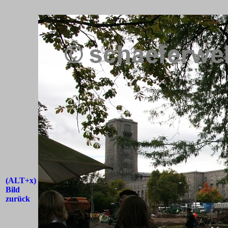
(ALT+x)
Bild
zurück