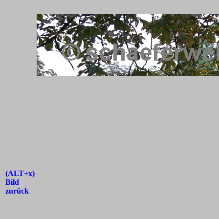
(ALT+x)
Bild
zurück