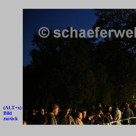
(ALT+x)
Bild
zurück