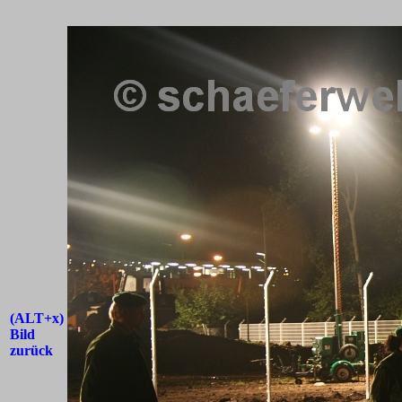
(ALT+x)
Bild
zurück