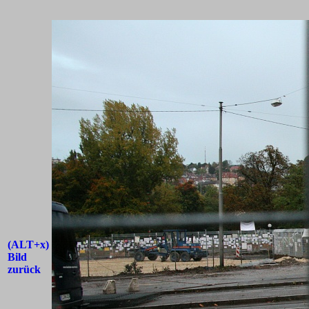
(ALT+x)
Bild
zurück