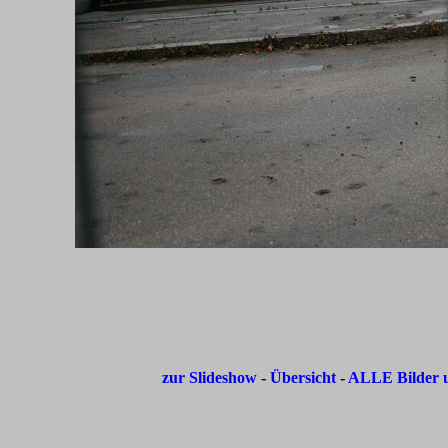
zur Slideshow
-
Übersicht
-
ALLE Bilder u