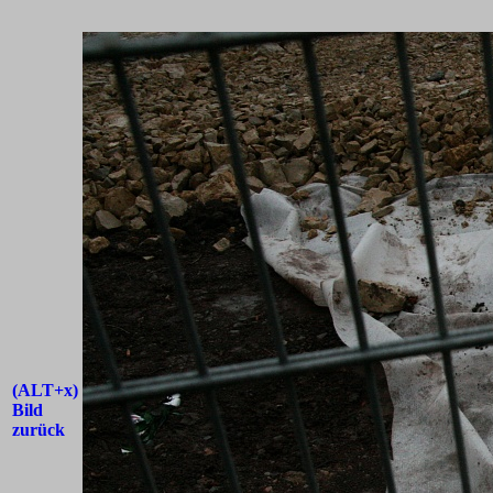
(ALT+x)
Bild
zurück