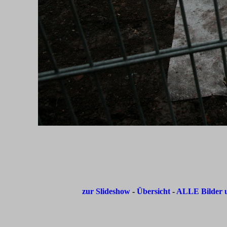
zur Slideshow
-
Übersicht
-
ALLE Bilder u