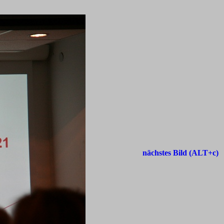
nächstes Bild (ALT+c)