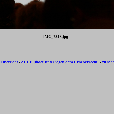
IMG_7318.jpg
-
Übersicht
-
ALLE Bilder unterliegen dem Urheberrecht!
-
zu sch