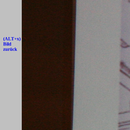
(ALT+x)
Bild
zurück