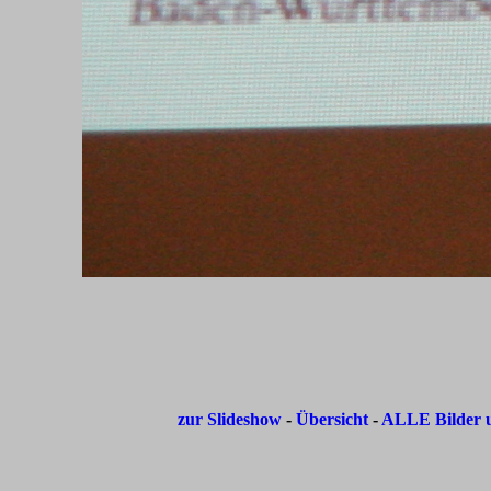
zur Slideshow
-
Übersicht
-
ALLE Bilder u