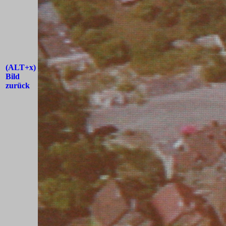
(ALT+x)
Bild
zurück