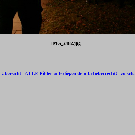
IMG_2482.jpg
-
Übersicht
-
ALLE Bilder unterliegen dem Urheberrecht!
-
zu sch