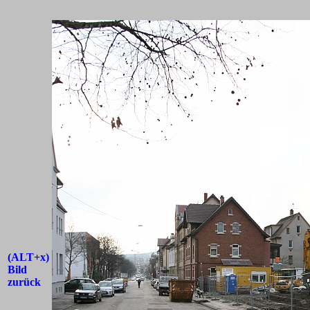
(ALT+x)
Bild
zurück