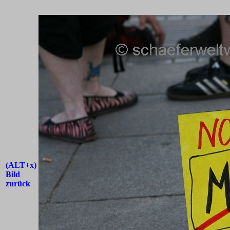
(ALT+x)
Bild
zurück