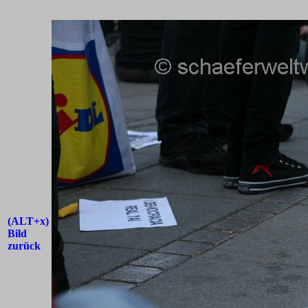
(ALT+x)
Bild
zurück