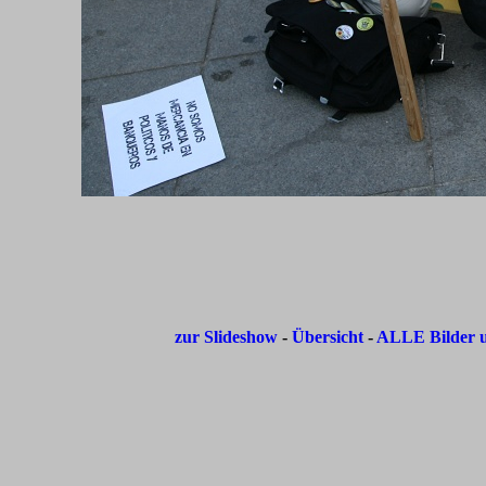
zur Slideshow
-
Übersicht
-
ALLE Bilder u