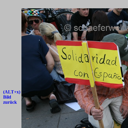
(ALT+x)
Bild
zurück