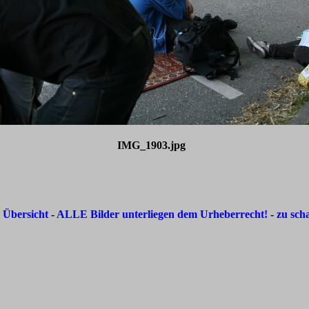
IMG_1903.jpg
-
Übersicht
-
ALLE Bilder unterliegen dem Urheberrecht!
-
zu sch