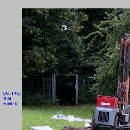
(ALT+x)
Bild
zurück