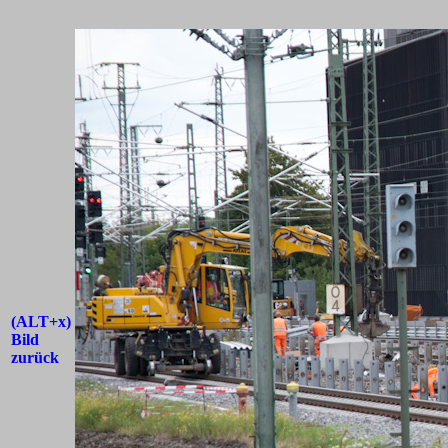
(ALT+x)
Bild
zurück