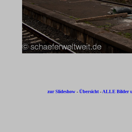
zur Slideshow
-
Übersicht
-
ALLE Bilder u