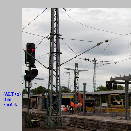
(ALT+x)
Bild
zurück