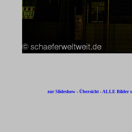
zur Slideshow
-
Übersicht
-
ALLE Bilder u