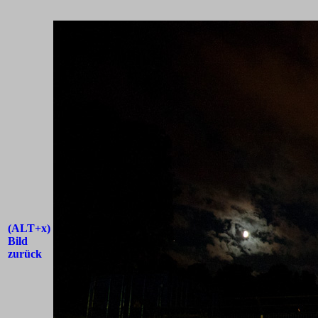
(ALT+x)
Bild
zurück