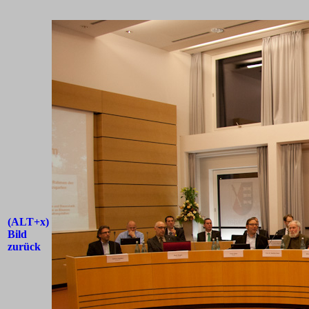
(ALT+x)
Bild
zurück