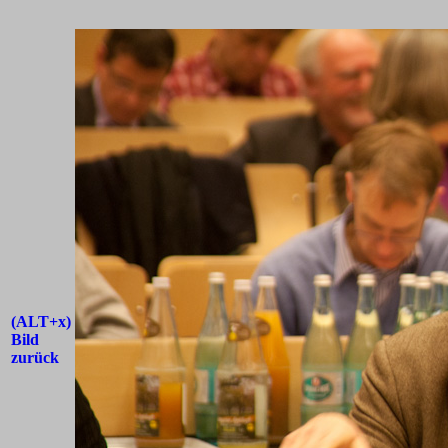
(ALT+x)
Bild
zurück