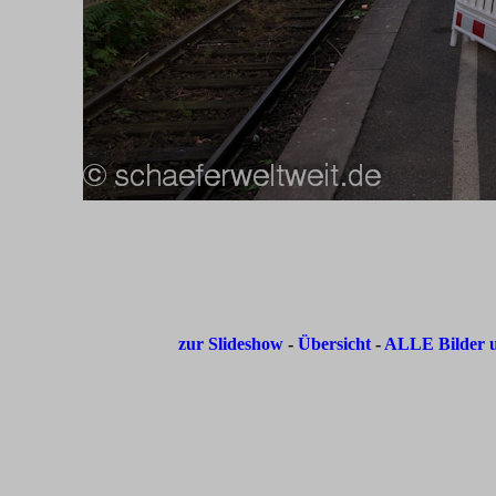
zur Slideshow
-
Übersicht
-
ALLE Bilder u