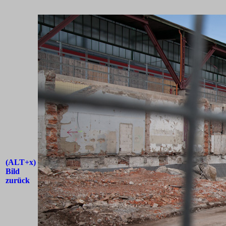
(ALT+x)
Bild
zurück