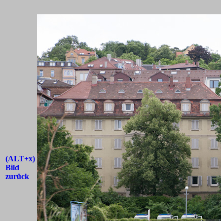
(ALT+x)
Bild
zurück