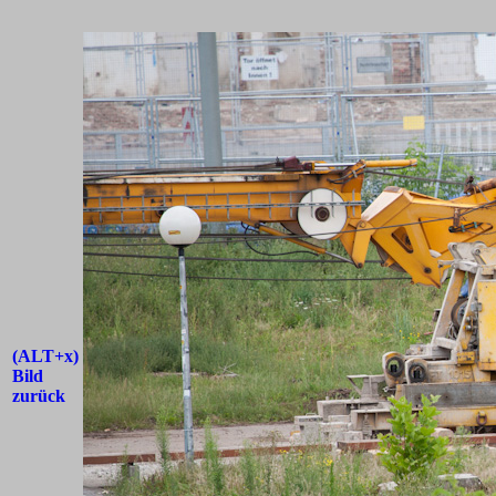
(ALT+x)
Bild
zurück