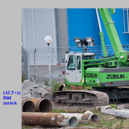
(ALT+x)
Bild
zurück