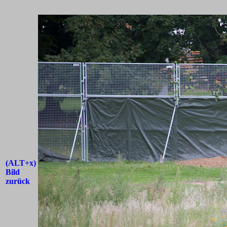
(ALT+x)
Bild
zurück