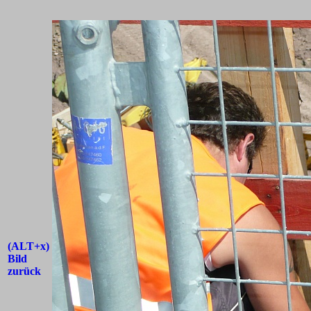
(ALT+x)
Bild
zurück