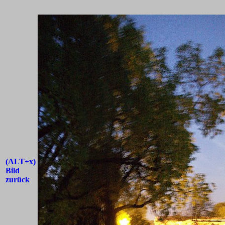
(ALT+x)
Bild
zurück