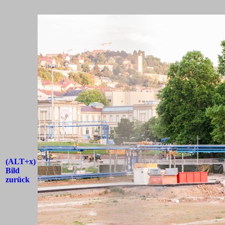
(ALT+x)
Bild
zurück