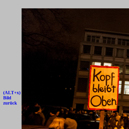
(ALT+x)
Bild
zurück