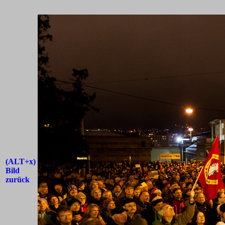
(ALT+x)
Bild
zurück