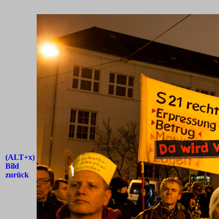
(ALT+x)
Bild
zurück