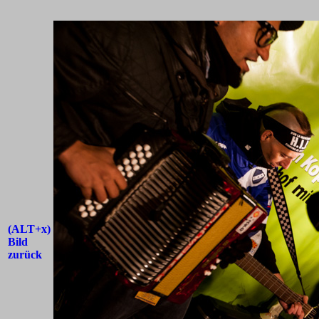
(ALT+x)
Bild
zurück