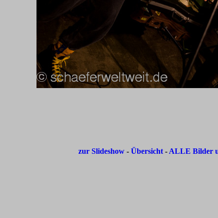
zur Slideshow
-
Übersicht
-
ALLE Bilder u