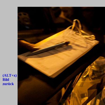
(ALT+x)
Bild
zurück