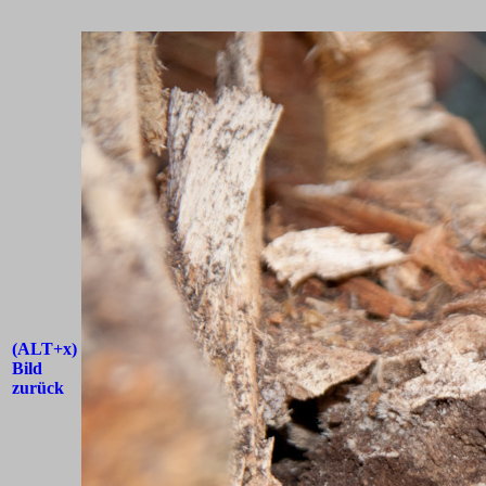
(ALT+x)
Bild
zurück