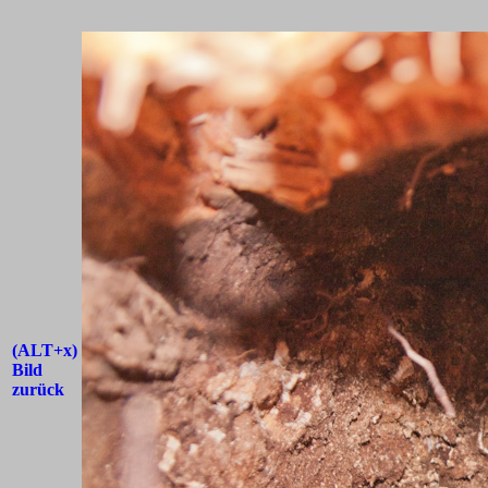
(ALT+x)
Bild
zurück